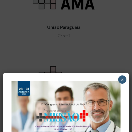
União Paraguaia
(Paraguai)
×
União Equatoriana
( Equador)