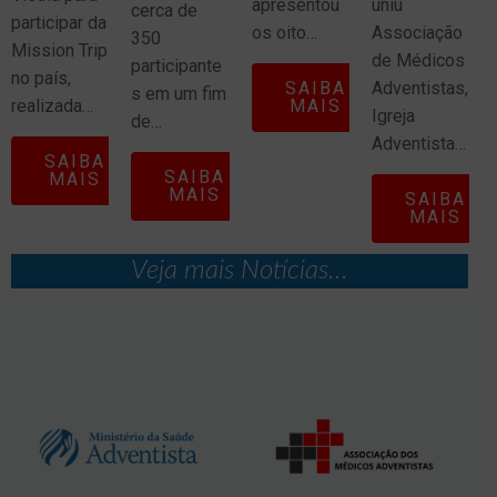
apresentou
uniu
cerca de
participar da
os oito…
Associação
350
Mission Trip
de Médicos
participante
no país,
SAIBA
Adventistas,
s em um fim
realizada…
MAIS
Igreja
de…
Adventista…
SAIBA
SAIBA
MAIS
MAIS
SAIBA
MAIS
Veja mais Notícias...