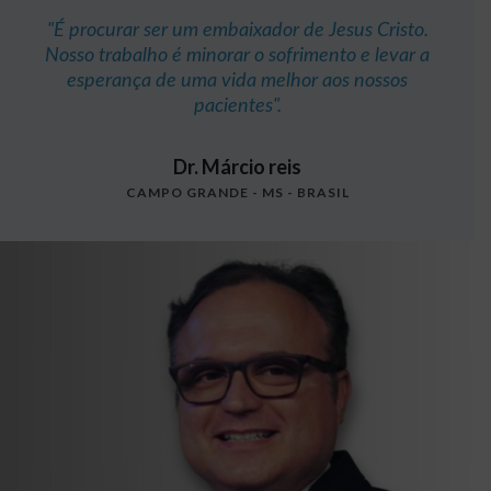
r um embaixador de Jesus Cristo.
"É a essência do me
 é minorar o sofrimento e levar a
oferecer a cura fís
e uma vida melhor aos nossos
atender as necessida
pacientes".
chorar com ele, e de
nosso m
Dr. Márcio reis
Dra. L
O GRANDE - MS - BRASIL
ENGENHEIRO C