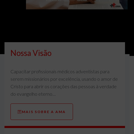
Nossa Visão
Capacitar profissionais médicos adventistas para
serem missionários por excelência, usando o amor de
Cristo para abrir os corações das pessoas à verdade
do evangelho eterno…
MAIS SOBRE A AMA