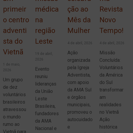
primeir
médica
ção ao
Revista
o centro
na
Mês da
Novo
adventi
região
Mulher
Tempo!
sta do
Leste
4 de abril, 2026
4 de abril, 2026
Vietnã
Ação
Missão
19 de abril,
2026
organizada
Concluída:
1 de maio,
pela Igreja
Voluntários
Evento
2026
Adventista,
da América
reuniu
Um grupo
com apoio
do Sul
lideranças
de dez
da AMA Sul
transformar
da União
voluntários
e órgãos
am
Leste
brasileiros
municipais,
realidades
Brasileira,
atravessou
promoveu o
no Vietnã
fundadores
o mundo
autocuidado
Ação
da AMA
rumo ao
e
histórica
Nacional e
Vietnã para