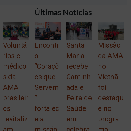
Últimas Notícias
Voluntá
Encontr
Santa
Missão
rios e
o
Maria
da AMA
médico
“Coraçõ
recebe
no
s da
es que
Caminh
Vietnã
AMA
Servem
ada e
foi
brasileir
”
Feira de
destaqu
os
fortalec
Saúde
e no
revitaliz
e a
em
progra
am
missão
celebra
ma