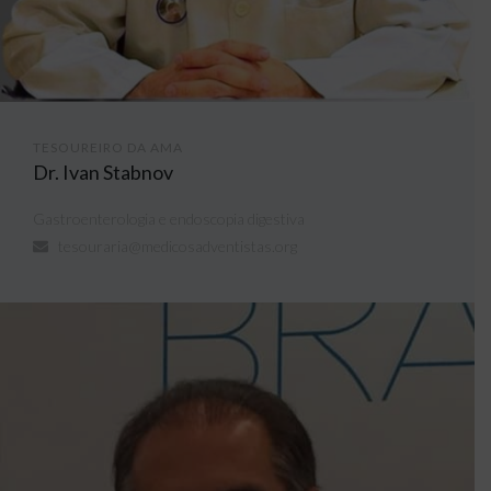
TESOUREIRO DA AMA
Dr. Ivan Stabnov
Gastroenterologia e endoscopia digestiva
tesouraria@medicosadventistas.org